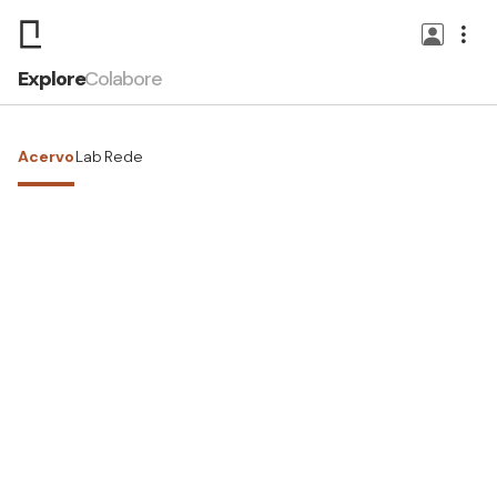
Explore
Colabore
Acervo
Lab
Rede