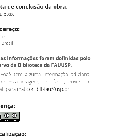
ta de conclusão da obra:
ulo XIX
dereço:
tos
 Brasil
sas informações foram definidas pelo
ervo da Biblioteca da FAUUSP.
 você tem alguma informação adicional
bre esta imagem, por favor, envie um
il para
maticon_bibfau@usp.br
cença:
calização: