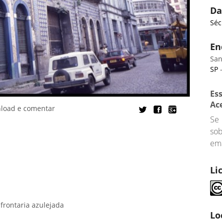
Da
Séc
En
San
SP
-
Es
Ac
nload e comentar
Se
so
ema
Li
frontaria azulejada
Lo