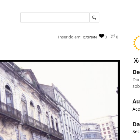
Inserido em:
0
0
12/08/2016
De
Doc
sob
Au
Ace
Da
Séc