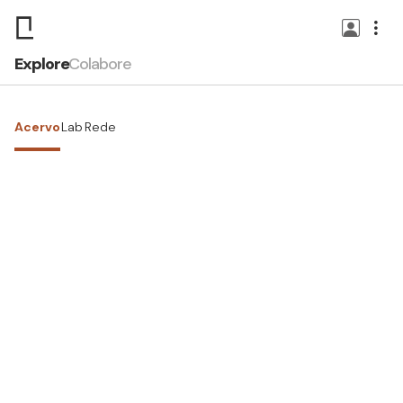
Explore
Colabore
Acervo
Lab
Rede