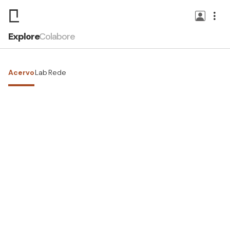
Explore
Colabore
Acervo
Lab
Rede