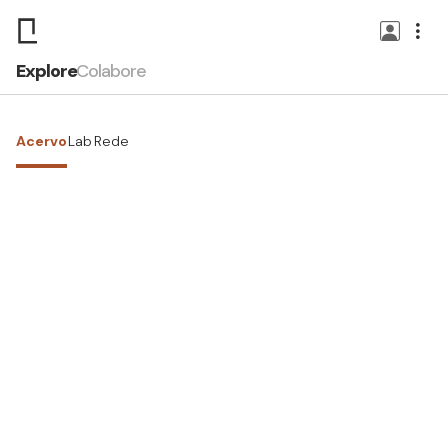
Explore
Colabore
Acervo
Lab
Rede