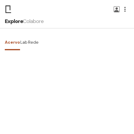
Explore
Colabore
Acervo
Lab
Rede