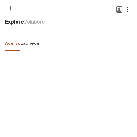
Explore
Colabore
Acervo
Lab
Rede