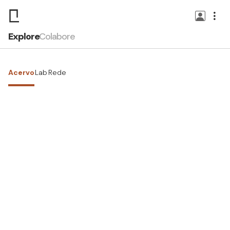
Explore
Colabore
Acervo
Lab
Rede