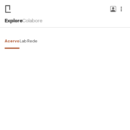
Explore
Colabore
Acervo
Lab
Rede