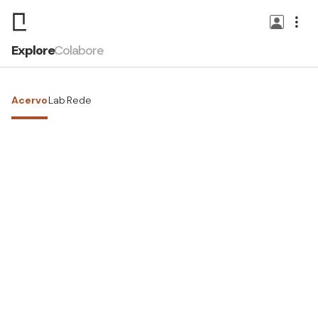
Explore
Colabore
Acervo
Lab
Rede