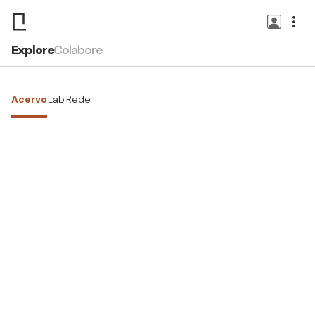
Explore
Colabore
Acervo
Lab
Rede