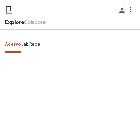
Explore
Colabore
Acervo
Lab
Rede