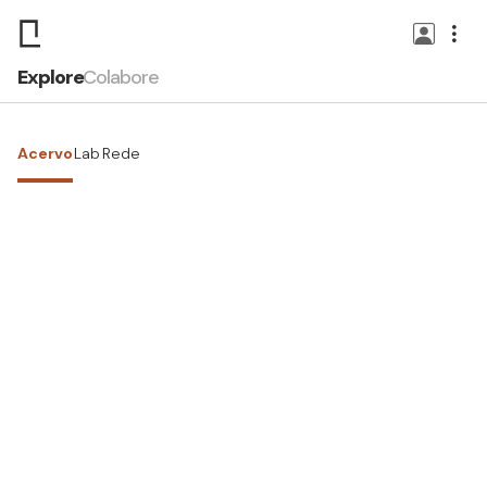
Explore
Colabore
Acervo
Lab
Rede