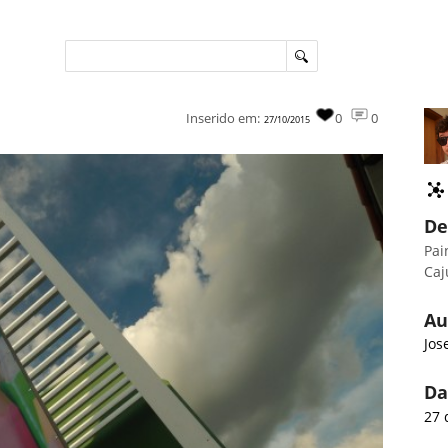
Inserido em:
0
0
27/10/2015
De
Pai
Caj
Au
Jos
Da
27 