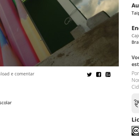
Au
Tai
En
Caj
Bra
Vo
es
Por
nload e comentar
No
Ci
scolar
Li