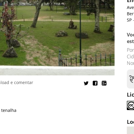
En
Ave
Ber
SP
-
Vo
es
Po
Cid
No
nload e comentar
Li
,
tenalha
Lo