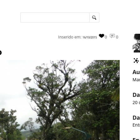
Inserido em:
0
0
16/10/2015
o
Au
Mar
Da
20 
Da
Ent