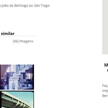
 João da Bertioga ou São Tiago
similar
(36) Imagens
M
Faç
imp
Ber