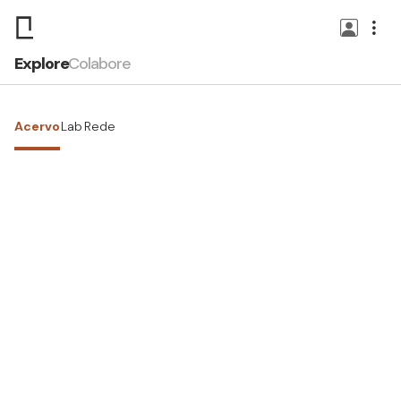
Explore
Colabore
Acervo
Lab
Rede