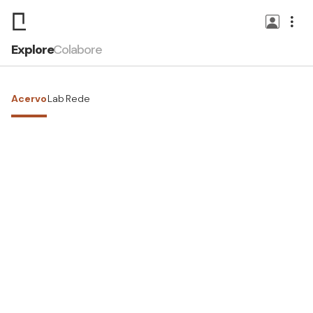
Explore
Colabore
Acervo
Lab
Rede