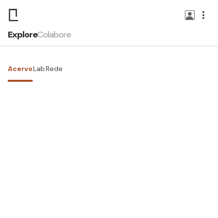
Explore
Colabore
Acervo
Lab
Rede