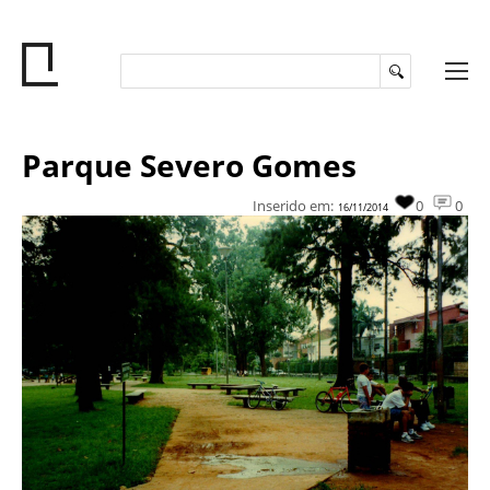
Parque Severo Gomes
Inserido em:
0
0
16/11/2014