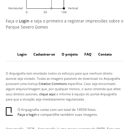
Faça o
Login
e seja o primeiro a registrar impressões sobre o
Parque Severo Gomes
Login
Cadastrar-se
O projeto
FAQ
Contato
O Arquigrafia tem envidado todos os esforços para que nenhum direito
autoral seja violado. Todas as imagens passíveis de download no Arquigrafia
possuem uma licença
Creative Commons
específica. Caso seja encontrado
algum arquivo/imagem que, por qualquer motivo, o autor entenda que afete
seus direitos autorais,
clique aqui
e informe à equipe do portal Arquigrafia
para que a situação seja imediatamente regularizada.
O Arquigrafia conta com um total de 14934 fotos.
Faça o login
e compartilhe também suas imagens.
Arquigrafia - 2026 - Arquigrafia é uma marca registrada (INPI). Este site