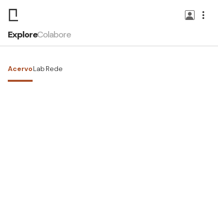
Explore
Colabore
Acervo
Lab
Rede