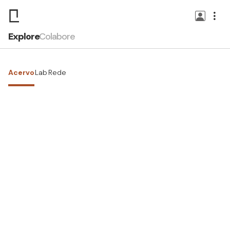
Explore
Colabore
Acervo
Lab
Rede