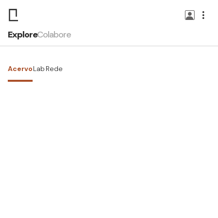
Explore
Colabore
Acervo
Lab
Rede