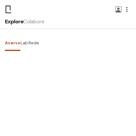
Explore
Colabore
Acervo
Lab
Rede