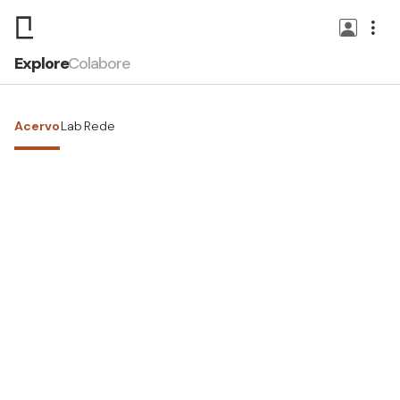
Explore
Colabore
Acervo
Lab
Rede