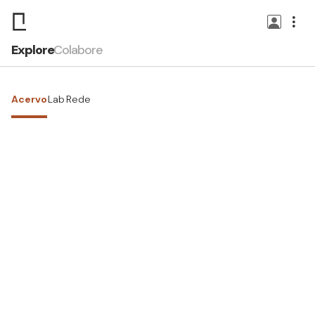
Explore
Colabore
Acervo
Lab
Rede