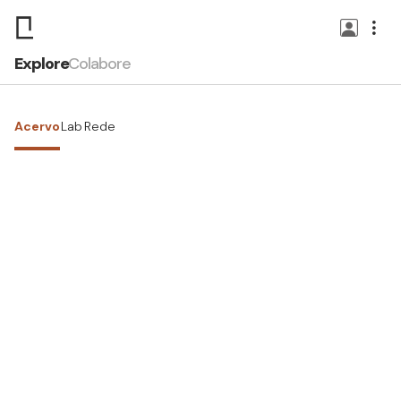
Explore
Colabore
Acervo
Lab
Rede