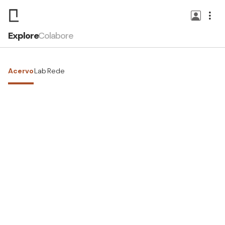
Explore
Colabore
Acervo
Lab
Rede