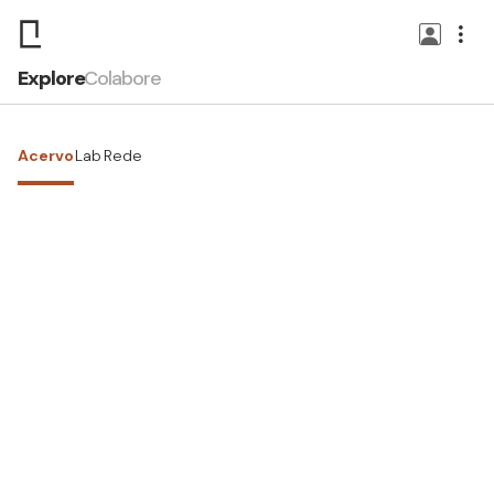
Explore
Colabore
Acervo
Lab
Rede