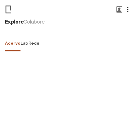
Explore
Colabore
Acervo
Lab
Rede