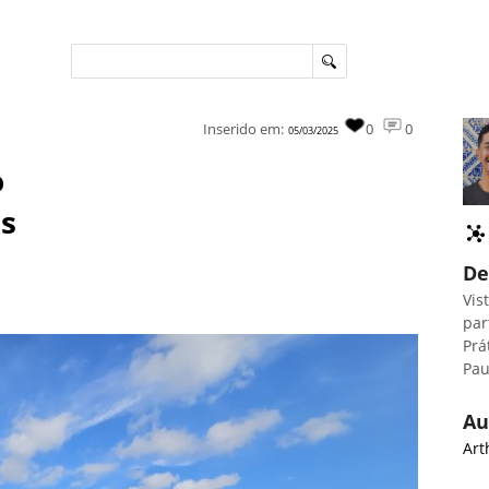
Inserido em:
0
0
05/03/2025
o
as
De
Vis
par
Prá
Pau
Au
Art