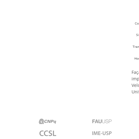
Faç
imp
Vel
Uni