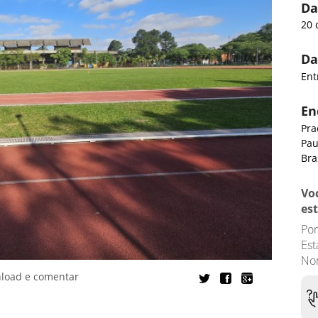
Da
20 
Da
Ent
En
Pra
Pau
Bra
Vo
es
Por
Es
No
nload e comentar