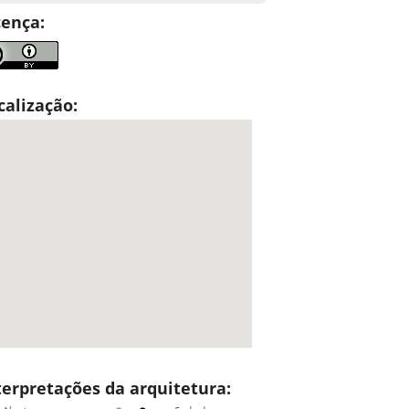
cença:
calização:
terpretações da arquitetura: