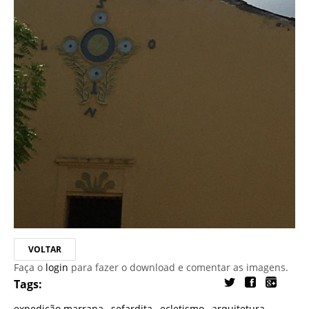
VOLTAR
Faça o
login
para fazer o download e comentar as imagens.
Tags:
expedição marrana
,
sefardita
,
ecletismo
,
arquitetura