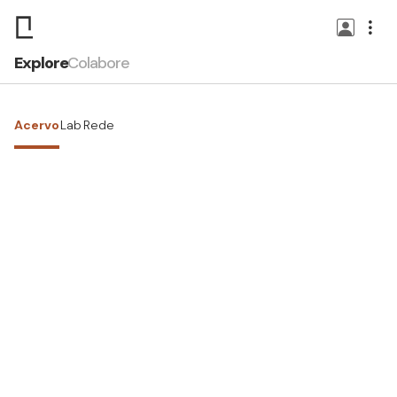
Explore
Colabore
Acervo
Lab
Rede