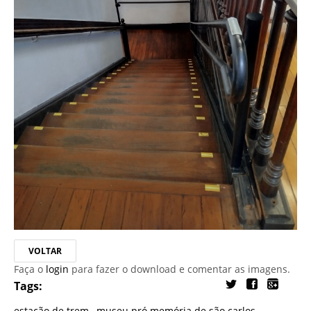
VOLTAR
Faça o
login
para fazer o download e comentar as imagens.
Tags:
estação de trem
,
museu pró memória de são carlos
,