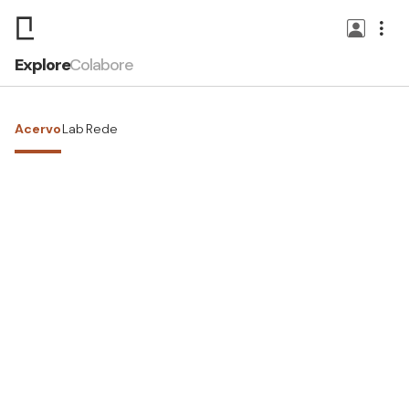
Explore
Colabore
Acervo
Lab
Rede