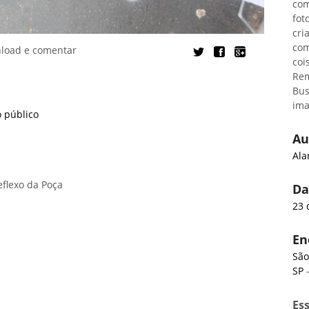
com
fot
cri
com
nload e comentar
coi
Rem
Bus
ima
 público
Au
Ala
flexo da Poça
Da
23 
En
São
SP
-
Es