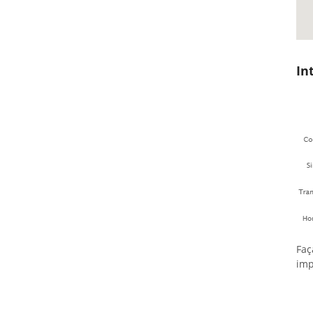
In
Faç
imp