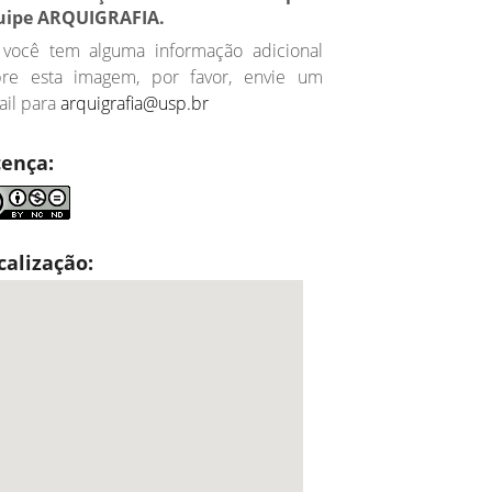
uipe ARQUIGRAFIA.
 você tem alguma informação adicional
bre esta imagem, por favor, envie um
il para
arquigrafia@usp.br
cença:
calização: