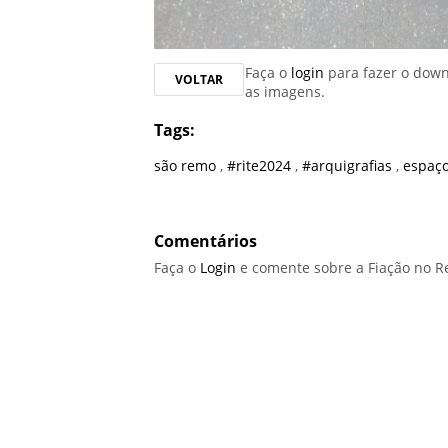
Faça o
login
para fazer o dow
VOLTAR
as imagens.
Tags:
são remo
,
#rite2024
,
#arquigrafias
,
espaço
Comentários
Faça o
Login
e comente sobre a Fiação no Re