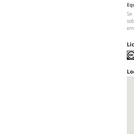
Eq
Se
so
ema
Li
Lo