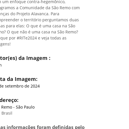
 um enfoque contra-hegemônico,
ogramos a Comunidade da São Remo com
anças do Projeto Alavanca. Para
preender o território perguntamos duas
sas para elas: O que é uma casa na São
o? O que não é uma casa na São Remo?
que por #RITe2024 e veja todas as
gens!
tor(es) da Imagem :
n
ta da Imagem:
de setembro de 2024
dereço:
 Remo - São Paulo
 Brasil
sas informações foram definidas pelo