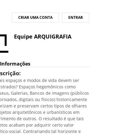
CRIAR UMA CONTA
ENTRAR
Equipe ARQUIGRAFIA
Informações
scrição:
is espaços e modos de vida devem ser
istrados? Espaços hegemônicos como
eus, Galerias, Bancos de imagens (públicos
privados, digitais ou físicos) historicamente
orizam e preservam certos tipos de olhares
bjetos arquitetônicos e urbanísticos em
rimento de outros. O resultado é que tais
etos acabam por adquirir certo valor
ítico-social. Contrariando tal horizonte e