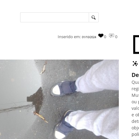
Inserido em:
0
0
01/10/2024
De
Qua
reg
Mus
ou 
val
e o
det
obj
pol