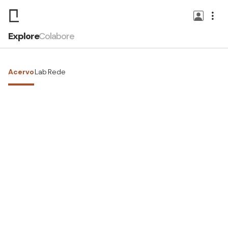
Explore
Colabore
Acervo
Lab
Rede