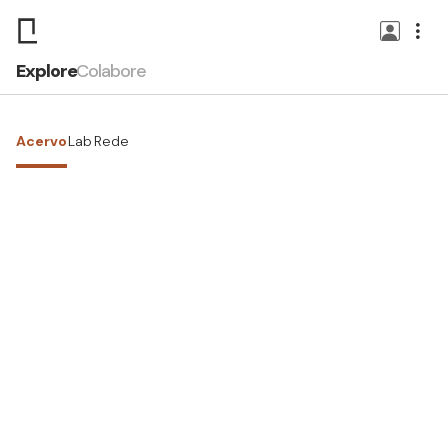
Explore
Colabore
Acervo
Lab
Rede