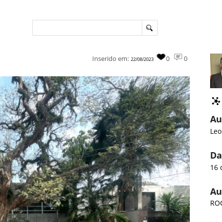
Inserido em:
0
0
22/08/2023
Au
Leo
Da
16 
Au
ROC