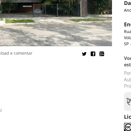
Da
Ano
En
Rua
Vol
SP
-
nload e comentar
Vo
es
Por
Au
Pro
i
Li