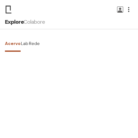
Explore
Colabore
Acervo
Lab
Rede