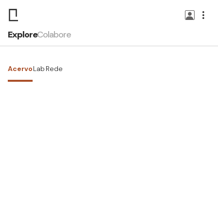
Explore
Colabore
Acervo
Lab
Rede