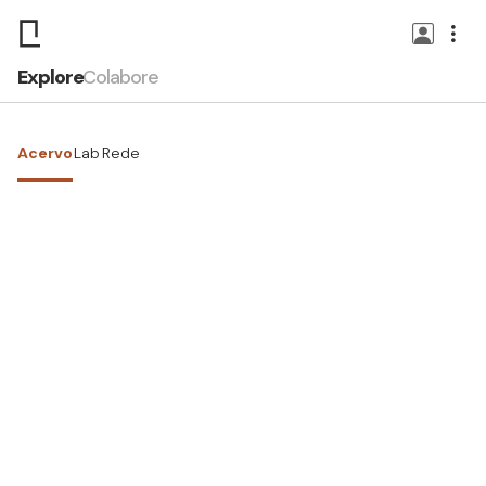
Explore
Colabore
Acervo
Lab
Rede