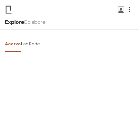
Explore
Colabore
Acervo
Lab
Rede