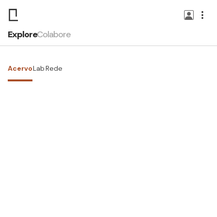
Explore
Colabore
Acervo
Lab
Rede