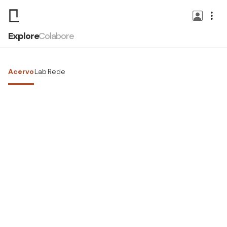
Explore
Colabore
Acervo
Lab
Rede