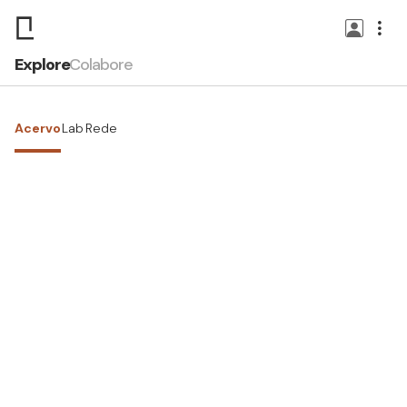
Explore
Colabore
Acervo
Lab
Rede