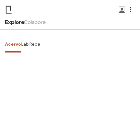
Explore
Colabore
Acervo
Lab
Rede