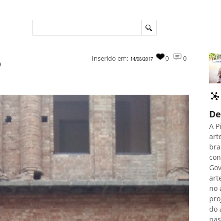
o
Inserido em:
0
0
14/08/2017
De
A P
art
bra
con
Gov
art
no 
pro
do 
pas