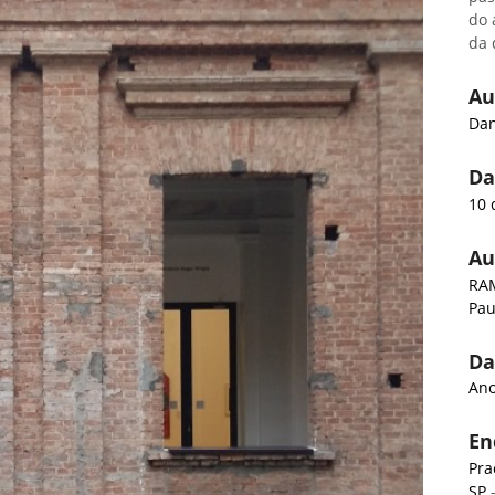
do 
da 
Au
Dan
Da
10 
Au
RAM
Pau
Da
Ano
En
Pra
SP
-