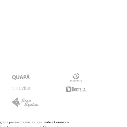
uigrafia possuem uma licença
Creative Commons