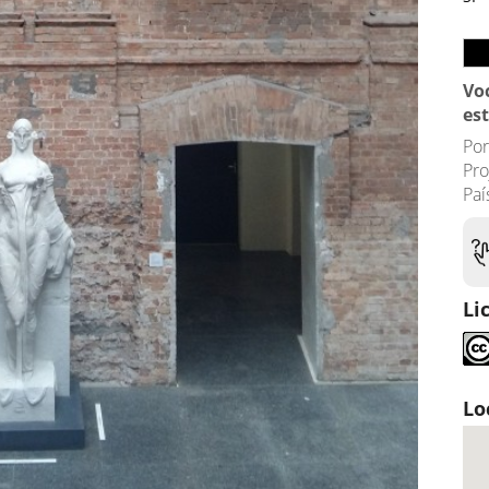
Vo
es
Po
Pro
Paí
Li
Lo