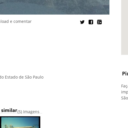
nload e comentar
Pi
do Estado de São Paulo
Faç
imp
São
similar
(5) Imagens