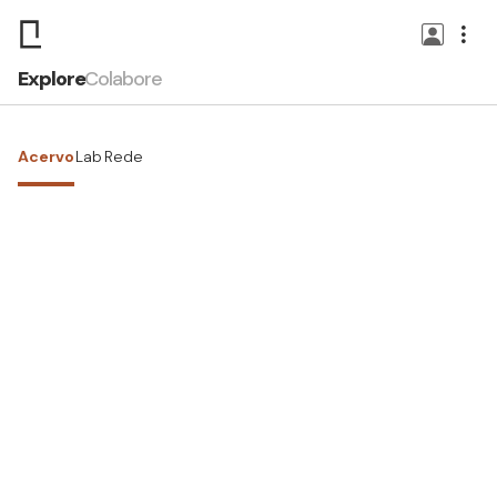
Explore
Colabore
Acervo
Lab
Rede