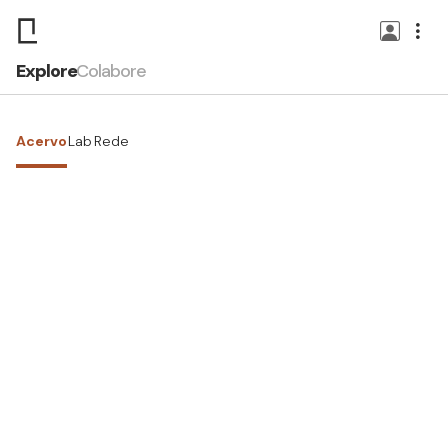
Explore
Colabore
Acervo
Lab
Rede